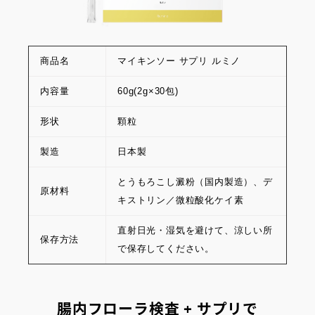
商品名
マイキンソー サプリ ルミノ
内容量
60g(2g×30包)
形状
顆粒
製造
日本製
とうもろこし澱粉（国内製造）、デ
原材料
キストリン／微粒酸化ケイ素
直射日光・湿気を避けて、涼しい所
保存方法
で保存してください。
腸内フローラ検査 + サプリで