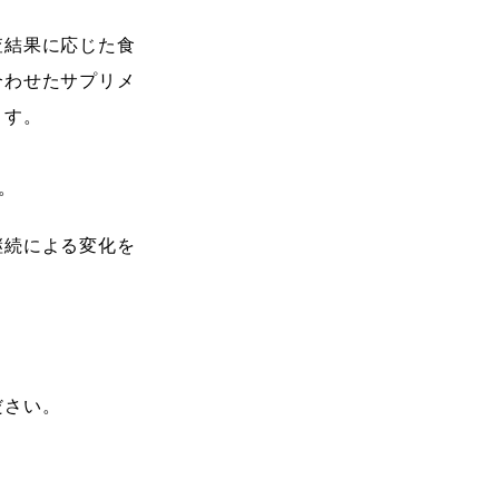
査結果に応じた食
合わせたサプリメ
ます。
。
継続による変化を
。
ださい。