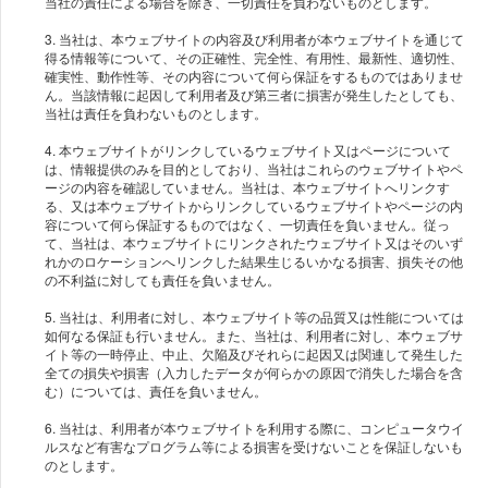
当社の責任による場合を除き、一切責任を負わないものとします。
3. 当社は、本ウェブサイトの内容及び利用者が本ウェブサイトを通じて
得る情報等について、その正確性、完全性、有用性、最新性、適切性、
確実性、動作性等、その内容について何ら保証をするものではありませ
ん。当該情報に起因して利用者及び第三者に損害が発生したとしても、
当社は責任を負わないものとします。
4. 本ウェブサイトがリンクしているウェブサイト又はページについて
は、情報提供のみを目的としており、当社はこれらのウェブサイトやペ
ージの内容を確認していません。当社は、本ウェブサイトへリンクす
る、又は本ウェブサイトからリンクしているウェブサイトやページの内
容について何ら保証するものではなく、一切責任を負いません。従っ
て、当社は、本ウェブサイトにリンクされたウェブサイト又はそのいず
れかのロケーションへリンクした結果生じるいかなる損害、損失その他
の不利益に対しても責任を負いません。
5. 当社は、利用者に対し、本ウェブサイト等の品質又は性能については
如何なる保証も行いません。また、当社は、利用者に対し、本ウェブサ
イト等の一時停止、中止、欠陥及びそれらに起因又は関連して発生した
全ての損失や損害（入力したデータが何らかの原因で消失した場合を含
む）については、責任を負いません。
6. 当社は、利用者が本ウェブサイトを利用する際に、コンピュータウイ
ルスなど有害なプログラム等による損害を受けないことを保証しないも
のとします。