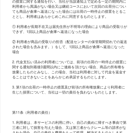
の措置に関する通知を行い、当社が当該通知上で定める一定の期間内に
利用者から異議がない場合又は継続コースにおいて次回の出荷分につい
ても商品が倉庫へ返送になった場合には出荷の一時停止の措置をとるこ
ととし、利用者はあらかじめこれに同意するものとします。
① 利用者が長期不在又は届先住所が不明等の理由により商品の受取りが
できず、1回以上商品が倉庫へ返送になった場合
② 利用者が商品の受取りの拒否（配送センターの保管期間切れでの返送
された場合も含みます。）をして、1回以上商品が倉庫へ返送になった
場合
2. 代金支払い済みの利用者については、前項の出荷の一時停止の措置に
関する通知到着後3週間以内にご連絡を頂けない場合、商品の所有権を
放棄したものとみなし、この場合、当社は利用者に対して代金を返金す
ることはできないことをあらかじめ承諾するものとします。
3. 第1項の出荷の一時停止の措置及び前項の所有権放棄により利用者に
生じた損害について、当社は一切の責任を負わないものとします。
第11条（利用者の責任）
1. 利用者は、本サービスの利用に伴い、自己の責めに帰すべき事由で第
三者に対して損害を与えた場合、又は第三者からクレーム等の請求がな
された場合、自己の責任と費用をもって処理、解決するものとします。