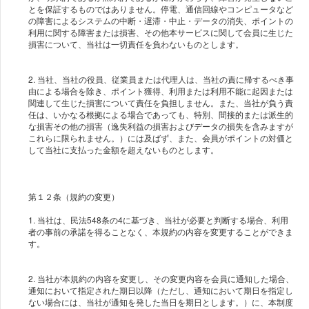
とを保証するものではありません。停電、通信回線やコンピュータなど
の障害によるシステムの中断・遅滞・中止・データの消失、ポイントの
利用に関する障害または損害、その他本サービスに関して会員に生じた
損害について、当社は一切責任を負わないものとします。
2. 当社、当社の役員、従業員または代理人は、当社の責に帰するべき事
由による場合を除き、ポイント獲得、利用または利用不能に起因または
関連して生じた損害について責任を負担しません。また、当社が負う責
任は、いかなる根拠による場合であっても、特別、間接的または派生的
な損害その他の損害（逸失利益の損害およびデータの損失を含みますが
これらに限られません。）には及ばず、また、会員がポイントの対価と
して当社に支払った金額を超えないものとします。
第１２条（規約の変更）
1. 当社は、民法548条の4に基づき、当社が必要と判断する場合、利用
者の事前の承諾を得ることなく、本規約の内容を変更することができま
す。
2. 当社が本規約の内容を変更し、その変更内容を会員に通知した場合、
通知において指定された期日以降（ただし、通知において期日を指定し
ない場合には、当社が通知を発した当日を期日とします。）に、本制度