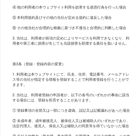
④ 他の利用者の本ウェブサイト利用を妨害する迷惑行為を行った場合
⑤ 本利用規約及びその他の当社が定める規約に違反した場合
⑥ その他当社が合理的な根拠に基づき不適当と合理的に判断した場合
3. 当社は、利用者が前項の定めによりサービスを利用できなくなり、利
用者や第三者に損害が生じても当該損害を賠償する責任を負いません。
第3条（登録・登録内容の変更）
1. 利用者は本ウェブサイトにて、氏名、住所、電話番号、メールアドレ
ス等の当社が指定する情報を登録することで利用者登録を行うことがで
きます。
2. 当社は、利用者登録の申請者が、以下の各号のいずれかの事由に該当
する場合には、登録を拒否することがあります。
① 登録事項の全部又は一部につき虚偽、誤記又は記載漏れがあった場合
② 未成年者、成年被後見人、被保佐人又は被補助人のいずれかであり、
法定代理人、後見人、保佐人又は補助人の同意等を得ていなかった場合
③ 反社会的勢力（暴力団、暴力団員、右翼団体、反社会的勢力、その他