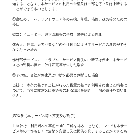
知することなく、本サービスの利用の全部又は一部を停止又は中断する
ことができるものとします。
①当社のサーバ、ソフトウェア等の点検、修理、補修、改良等のための
停止
②コンピューター、通信回線等の事故、障害による停止
③火災、停電、天災地変などの不可抗力により本サービスの運営ができ
なくなった場合
④外部サービスに、トラブル、サービス提供の中断又は停止、本サービ
スとの連携の停止、仕様変更等が生じた場合
⑤その他、当社が停止又は中断を必要と判断した場合
当社は、本条に基づき当社が行った措置に基づき利用者に生じた損害に
ついて、当社に故意又は重過失のある場合を除き、一切の責任を負いま
せん。
第23条（本サービス等の変更及び終了）
1. 当社は、利用者への事前の通知了解を得ることなく、いつでも本サー
ビス等の一部もしくは全部を変更し又は提供を終了することができるも