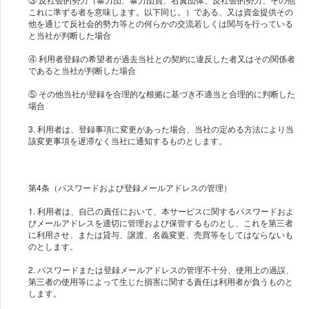
これに準ずる者を意味します。以下同じ。）である、又は資金提供その
他を通じて反社会的勢力等との何らかの交流若しくは関与を行っている
と当社が判断した場合
④ 利用者登録の希望者が過去当社との契約に違反した者又はその関係者
であると当社が判断した場合
⑤ その他当社が登録を合理的な根拠に基づき不適当と合理的に判断した
場合
3. 利用者は、登録事項に変更があった場合、当社の定める方法により当
該変更事項を遅滞なく当社に通知するものとします。
第4条（パスワードおよび登録メールアドレスの管理）
1. 利用者は、自己の責任において、本サービスに関するパスワードおよ
びメールアドレスを適切に管理および保管するものとし、これを第三者
に利用させ、または貸与、譲渡、名義変更、売買等をしてはならないも
のとします。
2. パスワードまたは登録メールアドレスの管理不十分、使用上の過誤、
第三者の使用等によって生じた損害に関する責任は利用者が負うものと
します。