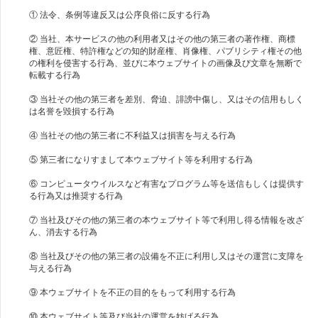
① 法令、条例等違反又は公序良俗に反する行為
② 当社、本サービスの他の利用者又はその他の第三者の著作権、商標
権、意匠権、特許権などの知的財産権、肖像権、パブリシティ権その他
の権利を侵害する行為、並びに本ウェブサイトの画像及び文章を無断で
転載する行為
③ 当社その他の第三者を差別、脅迫、誹謗中傷し、又はその信用もしく
は名誉を毀損する行為
④ 当社その他の第三者に不利益又は損害を与える行為
⑤ 第三者になりすまして本ウェブサイト等を利用する行為
⑥ コンピュータウイルスなど有害なプログラム等を送信もしくは提供す
る行為又は推奨する行為
⑦ 当社及びその他の第三者の本ウェブサイト等で利用し得る情報を改ざ
ん、消去する行為
⑧ 当社及びその他の第三者の設備を不正に利用し又はその運営に支障を
与える行為
⑨ 本ウェブサイトを不正の目的をもって利用する行為
⑩ 本ウェブサイト等及び当社の運営を妨げる行為