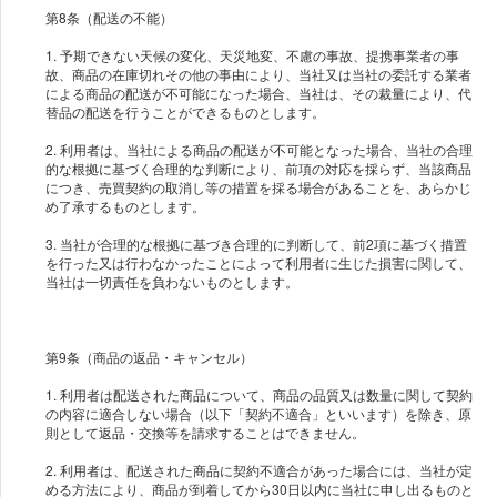
第8条（配送の不能）
1. 予期できない天候の変化、天災地変、不慮の事故、提携事業者の事
故、商品の在庫切れその他の事由により、当社又は当社の委託する業者
による商品の配送が不可能になった場合、当社は、その裁量により、代
替品の配送を行うことができるものとします。
2. 利用者は、当社による商品の配送が不可能となった場合、当社の合理
的な根拠に基づく合理的な判断により、前項の対応を採らず、当該商品
につき、売買契約の取消し等の措置を採る場合があることを、あらかじ
め了承するものとします。
3. 当社が合理的な根拠に基づき合理的に判断して、前2項に基づく措置
を行った又は行わなかったことによって利用者に生じた損害に関して、
当社は一切責任を負わないものとします。
第9条（商品の返品・キャンセル）
1. 利用者は配送された商品について、商品の品質又は数量に関して契約
の内容に適合しない場合（以下「契約不適合」といいます）を除き、原
則として返品・交換等を請求することはできません。
2. 利用者は、配送された商品に契約不適合があった場合には、当社が定
める方法により、商品が到着してから30日以内に当社に申し出るものと