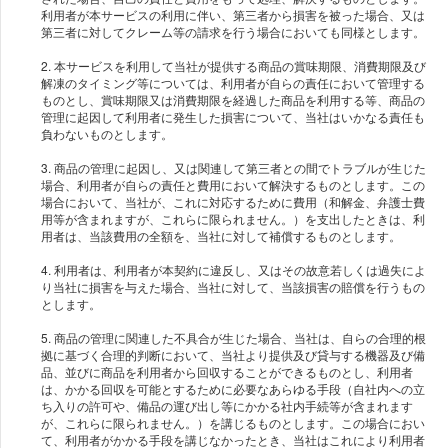
利用者が本サービスの利用に伴い、第三者から損害を被った場合、又は
第三者に対してクレーム等の請求を行う場合においても同様とします。
2. 本サービスを利用して当社が提供する商品の賞味期限、消費期限及び
解凍のタイミング等については、利用者が自らの責任において管理する
ものとし、賞味期限又は消費期限を経過した商品を利用する等、商品の
管理に起因して利用者に発生した損害について、当社はいかなる責任も
負わないものとします。
3. 商品の管理に起因し、又は関連して第三者との間でトラブルが生じた
場合、利用者が自らの責任と費用において解決するものとします。この
場合において、当社が、これに対応するために費用（和解金、弁護士費
用等が含まれますが、これらに限られません。）を支出したときは、利
用者は、当該費用の全額を、当社に対して補償するものとします。
4. 利用者は、利用者が本契約に違反し、又はその故意若しくは過失によ
り当社に損害を与えた場合、当社に対して、当該損害の賠償を行うもの
とします。
5. 商品の管理に関連した不具合が生じた場合、当社は、自らの合理的根
拠に基づく合理的判断において、当社より提供及び貸与する機器及び備
品、並びに商品を利用者から回収することができるものとし、利用者
は、かかる回収を可能とするために必要なあらゆる手段（自社内への立
ち入りの許可や、備品の運び出し等にかかる社内手続等が含まれます
が、これらに限られません。）を講じるものとします。この場合におい
て、利用者がかかる手段を講じなかったとき、当社はこれにより利用者