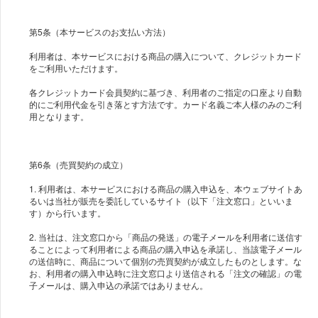
第5条（本サービスのお支払い方法）
利用者は、本サービスにおける商品の購入について、クレジットカード
をご利用いただけます。
各クレジットカード会員契約に基づき、利用者のご指定の口座より自動
的にご利用代金を引き落とす方法です。カード名義ご本人様のみのご利
用となります。
第6条（売買契約の成⽴）
1. 利⽤者は、本サービスにおける商品の購⼊申込を、本ウェブサイトあ
るいは当社が販売を委託しているサイト（以下「注⽂窓⼝」といいま
す）から⾏います。
2. 当社は、注⽂窓⼝から「商品の発送」の電⼦メールを利⽤者に送信す
ることによって利用者による商品の購入申込を承諾し、当該電子メール
の送信時に、商品について個別の売買契約が成⽴したものとします。な
お、利用者の購入申込時に注文窓口より送信される「注文の確認」の電
子メールは、購入申込の承諾ではありません。