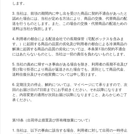
します。
3. 当社は、前項の期間内に申し出を受けた商品に契約不適合があったと
認めた場合には、当社が定める方法により、商品の交換、代替商品の配
送を行うものとします。また、この場合の交換・代替商品の配送ための
送料は当社が負担します。
4. 利用者の都合による配送会社での長期保管（宅配ボックスを含みま
す。）に起因する商品の品質の劣化及び利用者の都合による冷凍商品の
解凍に起因する商品の品質の劣化については、本条第1項の契約不適合
にはあたらないものとし、当社は一切の責任を負わないものとします。
5. 当社の責めに帰すべき事由がある場合を除き、利用者の長期不在及び
受け取り拒否により商品が返送された場合でも、原則として商品代金、
送料往復分及びその他実費については申し受けます。
6. 定期注文の停止、解約については、マイページにて承りますので、次
回のお届け日の7日前までにお手続きください。それ以降になります
と、内容変更の適用が次回お届け以降になりますこと、あらかじめご了
承ください。
第10条（出荷停止措置及び所有権放棄について）
1. 当社は、以下の事由に該当する場合、利用者に対して出荷の一時停止