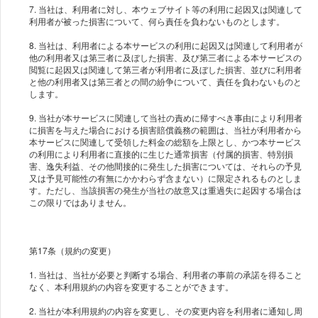
7. 当社は、利用者に対し、本ウェブサイト等の利用に起因又は関連して
利用者が被った損害について、何ら責任を負わないものとします。
8. 当社は、利用者による本サービスの利用に起因又は関連して利用者が
他の利用者又は第三者に及ぼした損害、及び第三者による本サービスの
閲覧に起因又は関連して第三者が利用者に及ぼした損害、並びに利用者
と他の利用者又は第三者との間の紛争について、責任を負わないものと
します。
9. 当社が本サービスに関連して当社の責めに帰すべき事由により利用者
に損害を与えた場合における損害賠償義務の範囲は、当社が利用者から
本サービスに関連して受領した料金の総額を上限とし、かつ本サービス
の利用により利用者に直接的に生じた通常損害（付属的損害、特別損
害、逸失利益、その他間接的に発生した損害については、それらの予見
又は予見可能性の有無にかかわらず含まない）に限定されるものとしま
す。ただし、当該損害の発生が当社の故意又は重過失に起因する場合は
この限りではありません。
第17条（規約の変更）
1. 当社は、当社が必要と判断する場合、利用者の事前の承諾を得ること
なく、本利用規約の内容を変更することができます。
2. 当社が本利用規約の内容を変更し、その変更内容を利用者に通知し周