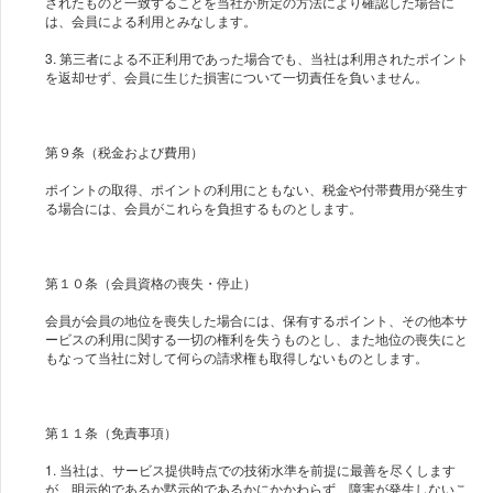
されたものと一致することを当社が所定の方法により確認した場合に
は、会員による利用とみなします。
3. 第三者による不正利用であった場合でも、当社は利用されたポイント
を返却せず、会員に生じた損害について一切責任を負いません。
第９条（税金および費用）
ポイントの取得、ポイントの利用にともない、税金や付帯費用が発生す
る場合には、会員がこれらを負担するものとします。
第１０条（会員資格の喪失・停止）
会員が会員の地位を喪失した場合には、保有するポイント、その他本サ
ービスの利用に関する一切の権利を失うものとし、また地位の喪失にと
もなって当社に対して何らの請求権も取得しないものとします。
第１１条（免責事項）
1. 当社は、サービス提供時点での技術水準を前提に最善を尽くします
が、明示的であるか黙示的であるかにかかわらず、障害が発生しないこ