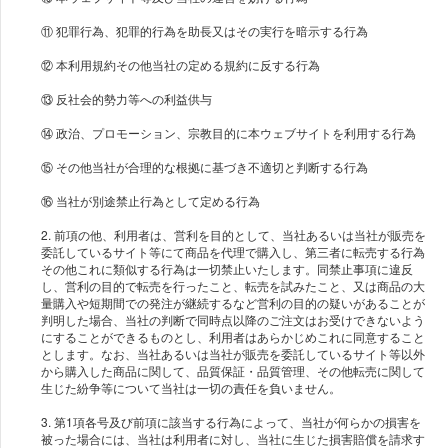
⑪ 犯罪行為、犯罪的行為を助長又はその実行を暗示する行為
⑫ 本利用規約その他当社の定める規約に反する行為
⑬ 反社会的勢力等への利益供与
⑭ 政治、プロモーション、宗教目的に本ウェブサイトを利用する行為
⑮ その他当社が合理的な根拠に基づき不適切と判断する行為
⑯ 当社が別途禁止行為として定める行為
2. 前項の他、利用者は、営利を目的として、当社あるいは当社が販売を
委託しているサイト等にて商品を代理で購入し、第三者に転売する行為
その他これに類似する行為は一切禁止いたします。同禁止事項に違反
し、営利の目的で転売を行ったこと、転売を試みたこと、又は商品の大
量購入や短期間での発注が継続するなど営利の目的の疑いがあることが
判明した場合、当社の判断で同時点以降のご注文はお受けできないよう
にすることができるものとし、利用者はあらかじめこれに同意すること
とします。なお、当社あるいは当社が販売を委託しているサイト等以外
から購入した商品に関して、品質保証・品質管理、その他転売に関して
生じた紛争等について当社は一切の責任を負いません。
3. 第1項各号及び前項に該当する行為によって、当社が何らかの損害を
被った場合には、当社は利用者に対し、当社に生じた損害賠償を請求す