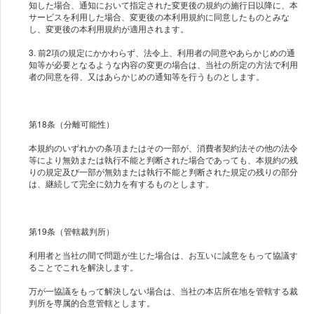
知した場合、通知において指定された変更後の規約の施行日以降に、本
サービスを利用した場合、変更後の本利用規約に同意したものとみな
し、変更後の本利用規約が適用されます。
3. 前2項の規定にかかわらず、法令上、利用者の同意やあらかじめの通
知等が必要となるような内容の変更の場合は、当社の所定の方法で利用
者の同意を得、又はあらかじめの通知等を行うものとします。
第18条（分離可能性）
本規約のいずれかの条項またはその一部が、消費者契約法その他の法令
等により無効または執行不能と判断された場合であっても、本規約の残
りの規定及び一部が無効または執行不能と判断された規定の残りの部分
は、継続して完全に効力を有するものとします。
第19条（管轄裁判所）
利用者と当社の間で問題が生じた場合は、お互いに誠意をもって協議す
ることでこれを解決します。
万が一協議をもって解決しない場合は、当社の本店所在地を管轄する裁
判所を専属的合意管轄とします。